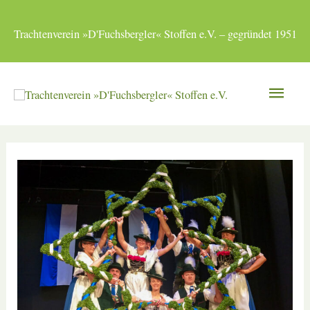
Zum
Inhalt
Trachtenverein »D'Fuchsbergler« Stoffen e.V. – gegründet 1951
springen
Hau