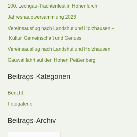
e
100. Lechgau-Trachtenfest in Hohenfurch
n
Jahreshauptversammlung 2026
n
Vereinsausflug nach Landshut und Holzhausen –
a
Kultur, Gemeinschaft und Genuss
c
Vereinsausflug nach Landshut und Holzhausen
h
Gauwallfahrt auf den Hohen Peißenberg
:
Beitrags-Kategorien
Bericht
Fotogalerie
Beitrags-Archiv
B