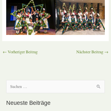
←
Vorheriger Beitrag
Nächster Beitrag
→
S
u
c
Neueste Beiträge
h