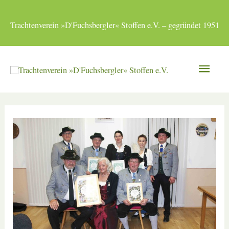
Zum
Inhalt
Trachtenverein »D'Fuchsbergler« Stoffen e.V. – gegründet 1951
springen
Hau