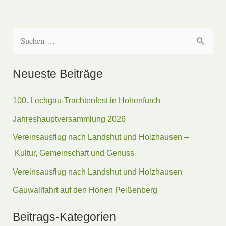
S
u
c
Neueste Beiträge
h
e
100. Lechgau-Trachtenfest in Hohenfurch
n
Jahreshauptversammlung 2026
n
Vereinsausflug nach Landshut und Holzhausen –
a
Kultur, Gemeinschaft und Genuss
c
Vereinsausflug nach Landshut und Holzhausen
h
Gauwallfahrt auf den Hohen Peißenberg
:
Beitrags-Kategorien