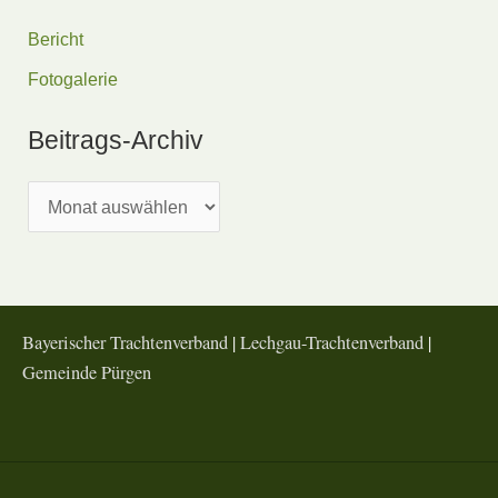
Bericht
Fotogalerie
Beitrags-Archiv
B
e
i
t
r
Bayerischer Trachtenverband
|
Lechgau-Trachtenverband
|
Gemeinde Pürgen
a
g
s
-