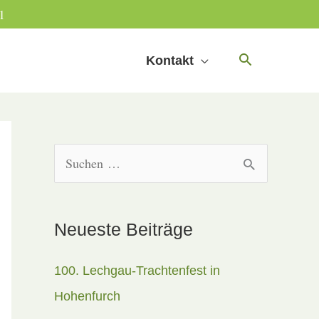
1
Kontakt
S
u
c
Neueste Beiträge
h
e
100. Lechgau-Trachtenfest in
n
Hohenfurch
n