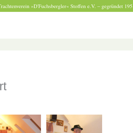
Trachtenverein »D'Fuchsbergler« Stoffen e.V. – gegründet 195
rt