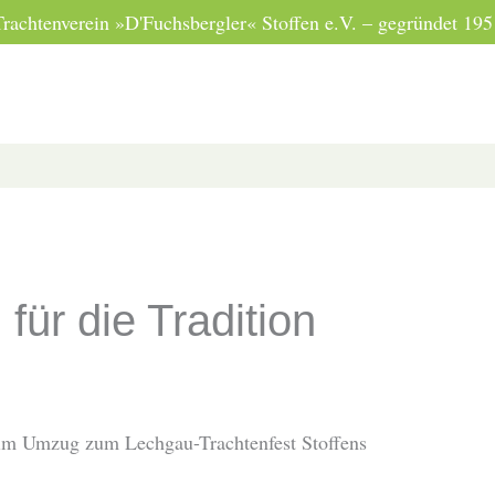
Trachtenverein »D'Fuchsbergler« Stoffen e.V. – gegründet 195
für die Tradition
im Umzug zum Lechgau-Trachtenfest Stoffens