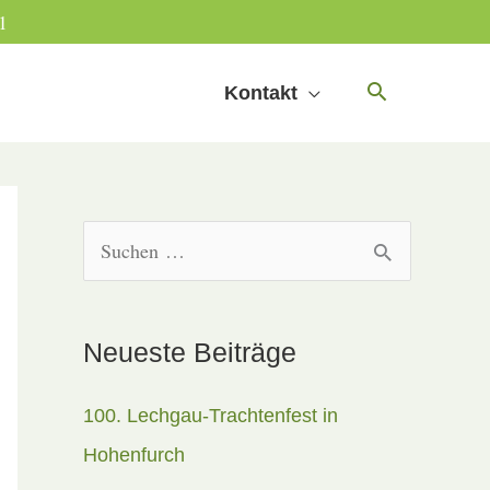
1
Kontakt
S
u
c
Neueste Beiträge
h
e
100. Lechgau-Trachtenfest in
n
Hohenfurch
n